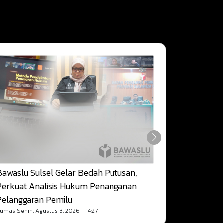
Bawaslu Sulsel Gelar Bedah Putusan,
Anggota B
Perkuat Analisis Hukum Penanganan
Pengharga
Pelanggaran Pemilu
Pengawas
humas
Senin, Agustus 3, 2026 - 14:27
humas
Jumat, 