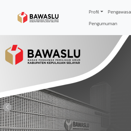
Lompat ke isi utama
Profil
Pengawasa
Pengumuman