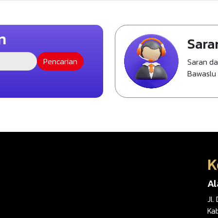
n
Sara
Saran d
Bawaslu
K
A
Jl.
Ka