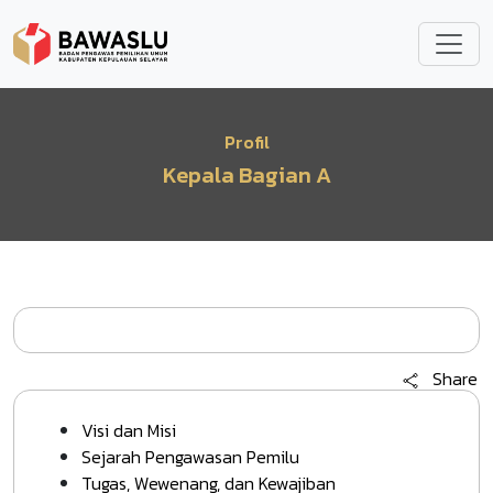
Lompat ke isi utama
Profil
Kepala Bagian A
Share
Visi dan Misi
Sejarah Pengawasan Pemilu
Tugas, Wewenang, dan Kewajiban